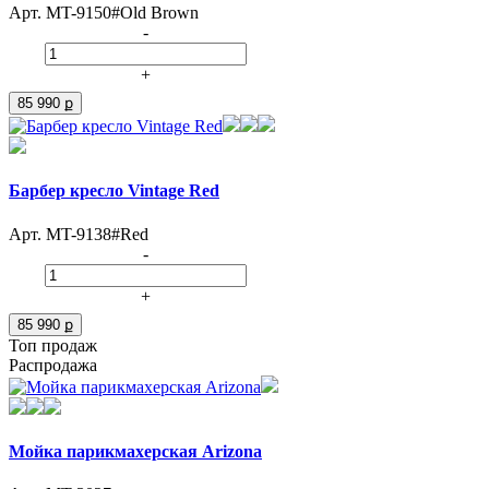
Арт. MT-9150#Old Brown
-
+
85 990 ք
Барбер кресло Vintage Red
Арт. MT-9138#Red
-
+
85 990 ք
Топ продаж
Распродажа
Мойка парикмахерская Arizona