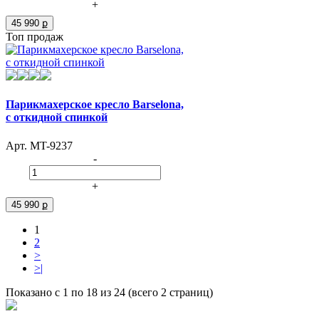
+
45 990 ք
Топ продаж
Парикмахерское кресло Barselona,
с откидной спинкой
Арт. MT-9237
-
+
45 990 ք
1
2
>
>|
Показано с 1 по 18 из 24 (всего 2 страниц)